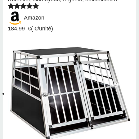
Amazon
184,99 €( €/unité)