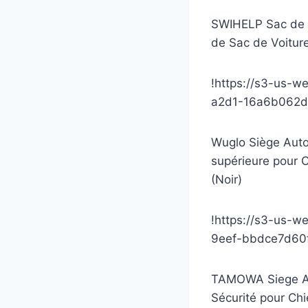
SWIHELP Sac de T
de Sac de Voiture
!https://s3-us-w
a2d1-16a6b062d
Wuglo Siège Auto 
supérieure pour C
(Noir)
!https://s3-us-
9eef-bbdce7d60f
TAMOWA Siege Aut
Sécurité pour Chi