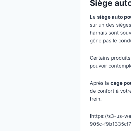
Siège auto
Le
siège auto po
sur un des sièges
harnais sont souv
gêne pas le condu
Certains produits
pouvoir contemple
Après la
cage pou
de confort à votr
frein.
!https://s3-us-w
905c-f9b1335cf7