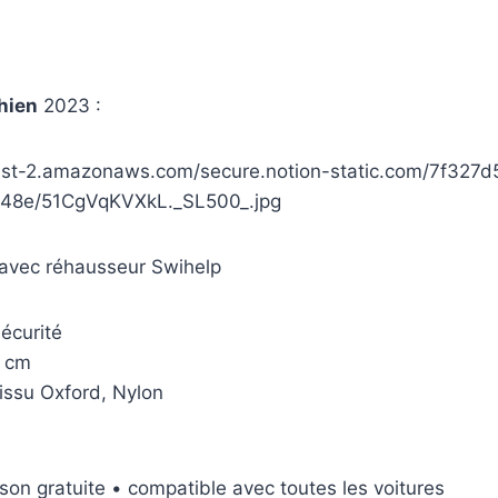
hien
2023 :
west-2.amazonaws.com/secure.notion-static.com/7f327
48e/51CgVqKVXkL._SL500_.jpg
 avec réhausseur Swihelp
écurité
4 cm
issu Oxford, Nylon
aison gratuite • compatible avec toutes les voitures