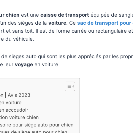
ur chien
est une
caisse de transport
équipée de sangle
d’un des sièges de la
voiture
. Ce
sac de transport pour
rt et sans toit. Il est de forme carrée ou rectangulaire e
ère du véhicule.
 de sièges auto qui sont les plus appréciés par les propr
de leur
voyage
en voiture
en | Avis 2023
en voiture
en accoudoir
ion voiture chien
ssoire pour siège auto pour chien
ques de siège auto pour chien