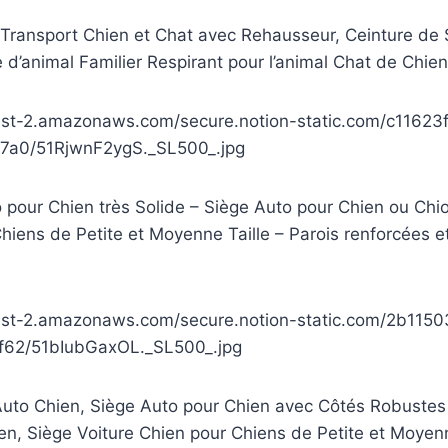
ransport Chien et Chat avec Rehausseur, Ceinture de 
 d’animal Familier Respirant pour l’animal Chat de Chien
est-2.amazonaws.com/secure.notion-static.com/c1162
7a0/51RjwnF2ygS._SL500_.jpg
pour Chien très Solide – Siège Auto pour Chien ou Chio
hiens de Petite et Moyenne Taille – Parois renforcées e
west-2.amazonaws.com/secure.notion-static.com/2b11
62/51bIubGaxOL._SL500_.jpg
o Chien, Siège Auto pour Chien avec Côtés Robustes 
en, Siège Voiture Chien pour Chiens de Petite et Moyenn