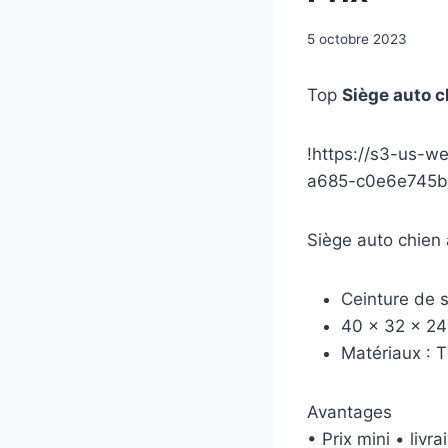
5 octobre 2023
Top
Siège auto c
!https://s3-us-
a685-c0e6e745b
Siège auto chien
Ceinture de s
40 x 32 x 2
Matériaux : T
Avantages
• Prix mini • livr