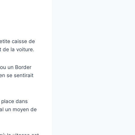
etite caisse de
t de la voiture.
r ou un Border
en se sentirait
a place dans
nimal un moyen de