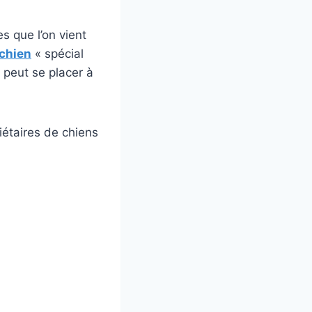
s que l’on vient
 chien
« spécial
t peut se placer à
iétaires de chiens