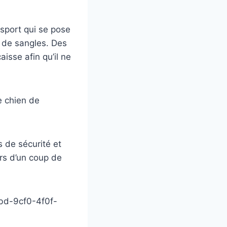
nsport qui se pose
 de sangles. Des
isse afin qu’il ne
e chien de
us de sécurité et
ors d’un coup de
bd-9cf0-4f0f-